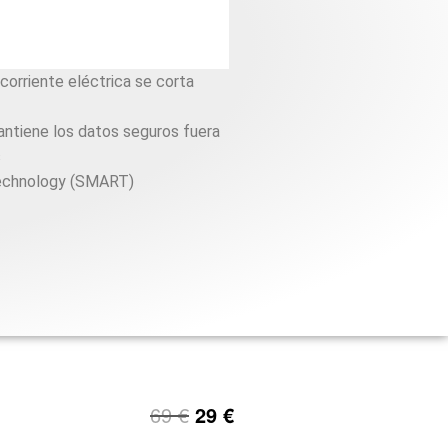
 corriente eléctrica se corta
antiene los datos seguros fuera
s
Technology (SMART)
69
€
29
€