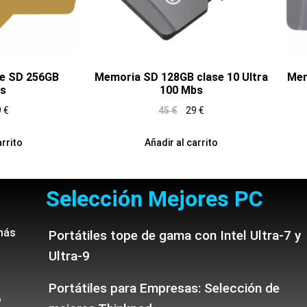
e SD 256GB
Memoria SD 128GB clase 10 Ultra
Mem
s
100 Mbs
9
€
45
€
29
€
arrito
Añadir al carrito
Selección Mejores PC
más
Portátiles tope de gama con Intel Ultra-7 y
Ultra-9
Portátiles para Empresas: Selección de
o