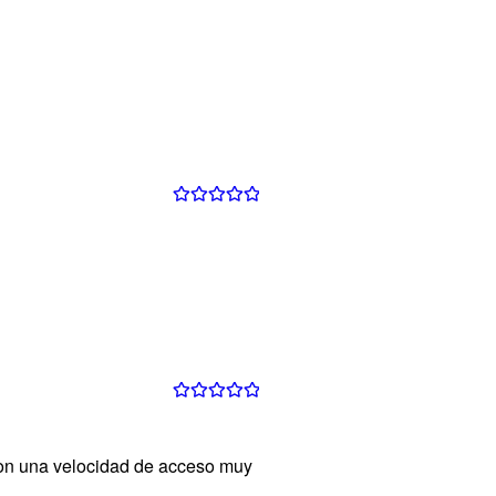
Valorado con
5
de 5
Valorado con
5
de 5
con una velocidad de acceso muy