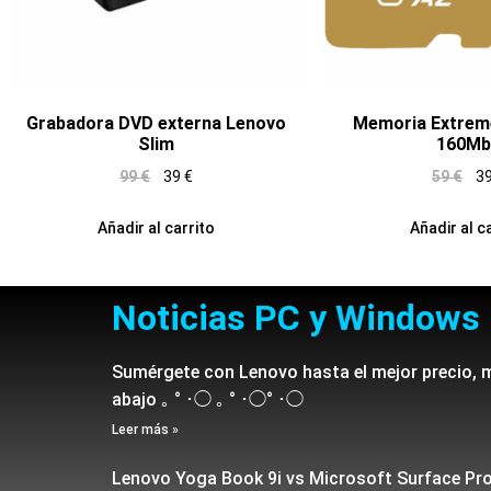
Grabadora DVD externa Lenovo
Memoria Extrem
Slim
160Mb
99
€
39
€
59
€
3
Añadir al carrito
Añadir al c
Noticias PC y Windows
Sumérgete con Lenovo hasta el mejor precio, 
abajo ｡ ° ･◯ ｡ ° ･◯° ･◯
Leer más »
Lenovo Yoga Book 9i vs Microsoft Surface Pr