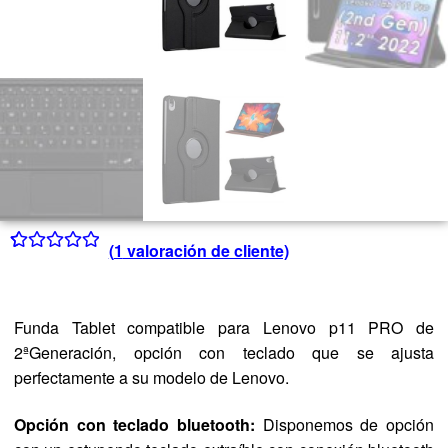
(
1
valoración de cliente)
Valorado con
1
5.00
de 5 en
base a
Funda Tablet compatible para Lenovo p11 PRO de
valoración de
2ªGeneración, opción con teclado que se ajusta
un cliente
perfectamente a su modelo de Lenovo.
Opción con teclado bluetooth:
Disponemos de opción