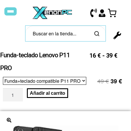
Funda-teclado Lenovo P11
16
€
-
39
€
PRO
49
€
39
€
Añadir al carrito
🔍