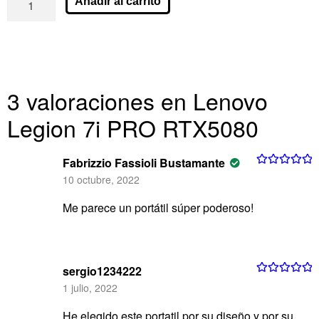
Añadir al carrito
3 valoraciones en
Lenovo
Legion 7i PRO RTX5080
Fabrizzio Fassioli Bustamante
Valorado con
10 octubre, 2022
5
de 5
Me parece un portátil súper poderoso!
sergio1234222
Valorado con
1 julio, 2022
5
de 5
He elegido este portatil por su diseño y por su