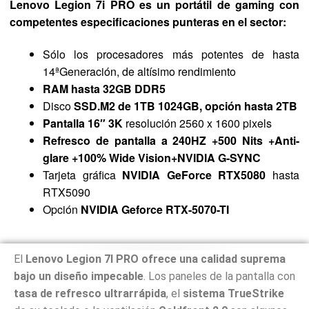
Lenovo Legion 7i PRO es un portátil de gaming con
valoraciones
competentes especificaciones punteras en el sector:
de clientes
Sólo los procesadores más potentes de hasta
14ªGeneración, de altísimo rendimiento
RAM hasta 32GB DDR5
Disco
SSD.M2 de 1TB 1024GB, opción hasta 2TB
Pantalla 16″ 3K
resolución 2560 x 1600 pixels
Refresco de pantalla a 240HZ +500 Nits +Anti-
glare +100% Wide Vision+NVIDIA G-SYNC
Tarjeta gráfica
NVIDIA GeForce RTX5080
hasta
RTX5090
Opción
NVIDIA Geforce RTX-5070-TI
El
Lenovo Legion 7I PRO ofrece una calidad suprema
bajo un diseño impecable
. Los paneles de la pantalla con
tasa de refresco ultrarrápida
, el
sistema TrueStrike