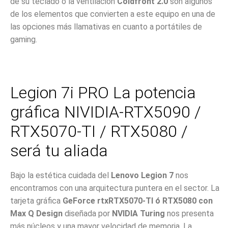
de su teclado o la ventilación
Coldfront 2.0
son algunos
de los elementos que convierten a este equipo en una de
las opciones más llamativas en cuanto a portátiles de
gaming.
Legion 7i PRO La potencia
gráfica NIVIDIA-RTX5090 /
RTX5070-TI / RTX5080 /
será tu aliada
Bajo la estética cuidada del
Lenovo Legion 7
nos
encontramos con una arquitectura puntera en el sector. La
tarjeta gráfica
GeForce rtxRTX5070-TI ó RTX5080 con
Max Q Design
diseñada por
NVIDIA
Turing
nos presenta
más núcleos y una mayor velocidad de memoria. La