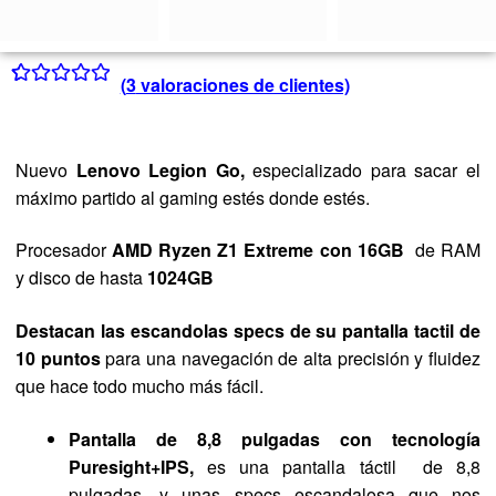
(
3
valoraciones de clientes)
Valorado con
3
5.00
de 5 en
base a
Nuevo
Lenovo Legion Go,
especializado para sacar el
valoraciones
máximo partido al gaming estés donde estés.
de clientes
Procesador
AMD Ryzen Z1 Extreme
con
16GB
de RAM
y disco de hasta
1024GB
Destacan las escandolas specs de su
pantalla tactil de
10 puntos
para una navegación de alta precisión y fluidez
que hace todo mucho más fácil.
Pantalla de 8,8 pulgadas con tecnología
Puresight+IPS,
es una pantalla táctil de 8,8
pulgadas, y unas specs escandalosa que nos