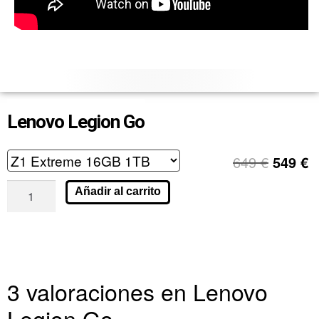
Lenovo Legion Go
649
€
549
€
Añadir al carrito
3 valoraciones en
Lenovo
Legion Go