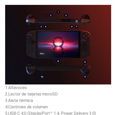
1.Altavoces
2.Lector de tarjetas microSD
3.Aleta térmica
4.Controles de volumen
5.USB-C 4.0 (DisplayPort™ 1.4, Power Delivery 3.0)