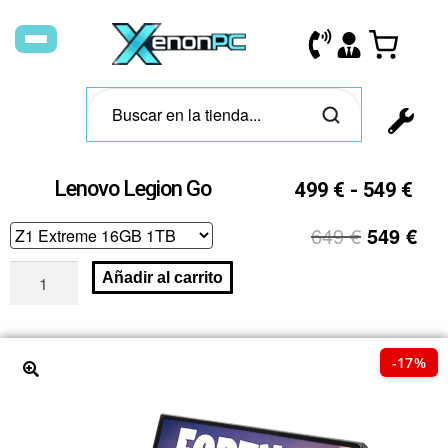
Lenovo Legion Go
499
€
-
549
€
649
€
549
€
Añadir al carrito
-17%
🔍