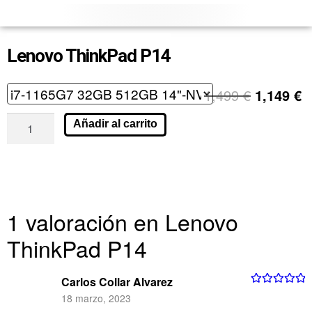
Lenovo ThinkPad P14
1,499
€
1,149
€
Añadir al carrito
1 valoración en
Lenovo
ThinkPad P14
Carlos Collar Alvarez
Valorado con
18 marzo, 2023
5
de 5