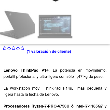
(
1
valoración de cliente)
Valorado con
1
5.00
de 5 en
base a
Lenovo ThinkPad P14
: La potencia en movimiento,
valoración de
portátil profesional y ultra-ligero con sólo 1,47 kg de peso.
un cliente
La workstation móvil ThinkPad P14s, más pequeña y
ligera hasta la fecha de Lenovo.
Procesadores Ryzen-7-PRO-4750U ó Intel-I7-1185G7
y