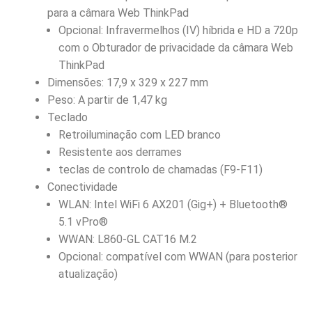
para a câmara Web ThinkPad
Opcional: Infravermelhos (IV) híbrida e HD a 720p
com o Obturador de privacidade da câmara Web
ThinkPad
Dimensões: 17,9 x 329 x 227 mm
Peso: A partir de 1,47 kg
Teclado
Retroiluminação com LED branco
Resistente aos derrames
teclas de controlo de chamadas (F9-F11)
Conectividade
WLAN: Intel WiFi 6 AX201 (Gig+) + Bluetooth®
5.1 vPro®
WWAN: L860-GL CAT16 M.2
Opcional: compatível com WWAN (para posterior
atualização)