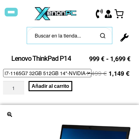
Lenovo ThinkPad P14
999
€
-
1,699
€
1,499
€
1,149
€
Añadir al carrito
🔍