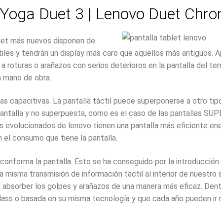
| Yoga Duet 3 | Lenovo Duet Chr
Duet más nuevos disponen de
iles y tendrán un display más caro que aquellos más antiguos.
 roturas o arañazos con serios deterioros en la pantalla del te
a mano de obra.
 capacitivas. La pantalla táctil puede superponerse a otro tip
a pantalla y no superpuesta, como es el caso de las pantallas
 evolucionados de lenovo tienen una pantalla más eficiente e
 el consumo que tiene la pantalla.
ue conforma la pantalla. Esto se ha conseguido por la introducció
la misma transmisión de información táctil al interior de nuestr
a al absorber los golpes y arañazos de una manera más eficaz. Den
Glass o basada en su misma tecnología y que cada año pueden ir