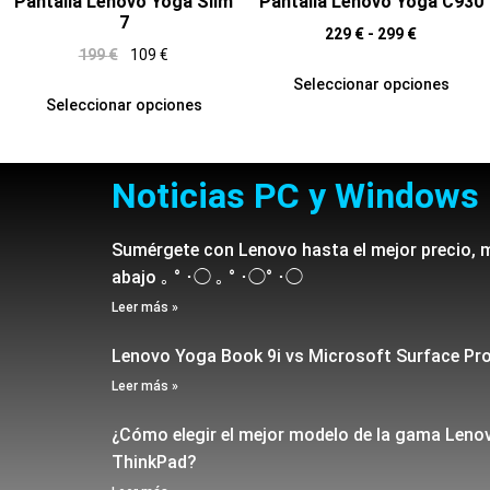
Pantalla Lenovo Yoga Slim
Pantalla Lenovo Yoga C930
7
229
€
-
299
€
199
€
109
€
Seleccionar opciones
Seleccionar opciones
Noticias PC y Windows
Sumérgete con Lenovo hasta el mejor precio, 
abajo ｡ ° ･◯ ｡ ° ･◯° ･◯
Leer más »
Lenovo Yoga Book 9i vs Microsoft Surface Pr
Leer más »
¿Cómo elegir el mejor modelo de la gama Leno
ThinkPad?