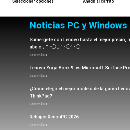
Seleccionar opciones
Añadir al carrito
Noticias PC y Windows
Sumérgete con Lenovo hasta el mejor precio, 
abajo ｡ ° ･◯ ｡ ° ･◯° ･◯
Leer más »
Lenovo Yoga Book 9i vs Microsoft Surface Pr
Leer más »
¿Cómo elegir el mejor modelo de la gama Leno
ThinkPad?
Leer más »
Rebajas XenonPC 2026
Leer más »