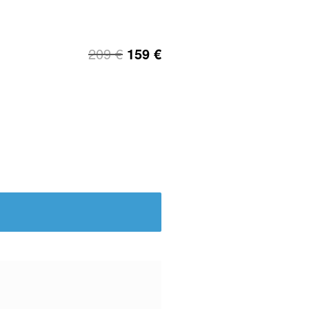
209
€
159
€