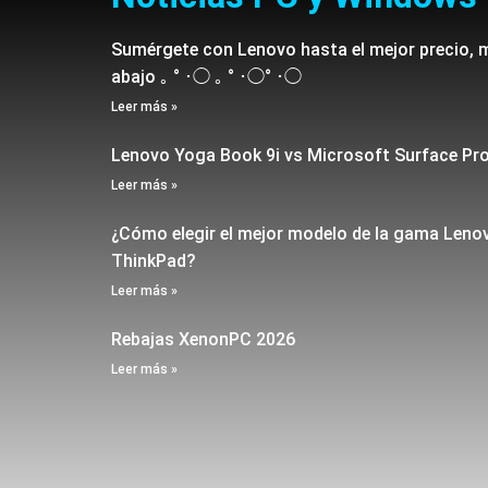
Sumérgete con Lenovo hasta el mejor precio, 
abajo ｡ ° ･◯ ｡ ° ･◯° ･◯
Leer más »
Lenovo Yoga Book 9i vs Microsoft Surface Pr
Leer más »
¿Cómo elegir el mejor modelo de la gama Leno
ThinkPad?
Leer más »
Rebajas XenonPC 2026
Leer más »