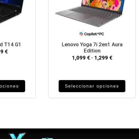
ad T14 G1
Lenovo Yoga 7i 2en1 Aura
Edition
99
€
1,099
€
-
1,299
€
opciones
Seleccionar opciones