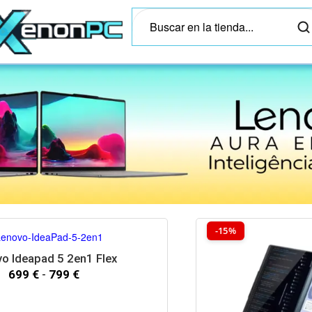
-15%
o Ideapad 5 2en1 Flex
699
€
-
799
€