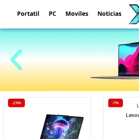
Portatil
PC
Moviles
Noticias
Aura Edition
-29%
-7%
Lenov