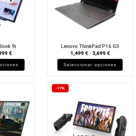
Book 9i
Lenovo ThinkPad P16 G3
,999
€
1,499
€
-
3,699
€
opciones
Seleccionar opciones
-17%