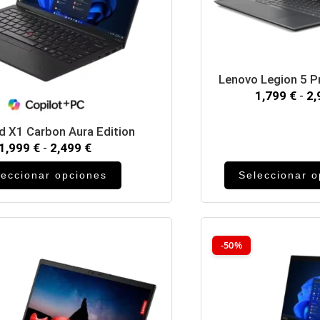
Lenovo Legion 5 
1,799
€
-
2
d X1 Carbon Aura Edition
1,999
€
-
2,499
€
leccionar opciones
Seleccionar 
-50%