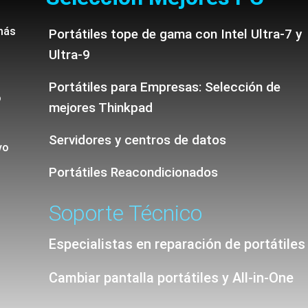
más
Portátiles tope de gama con Intel Ultra-7 y
Ultra-9
Portátiles para Empresas: Selección de
o
mejores Thinkpad
Servidores y centros de datos
vo
Portátiles Reacondicionados
Soporte Técnico
Especialistas en reparación de portátiles
Cambiar pantalla portátiles y All-in-One