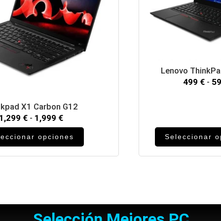
Lenovo ThinkP
499
€
-
5
nkpad X1 Carbon G12
1,299
€
-
1,999
€
leccionar opciones
Seleccionar 
Selección Mejores PC