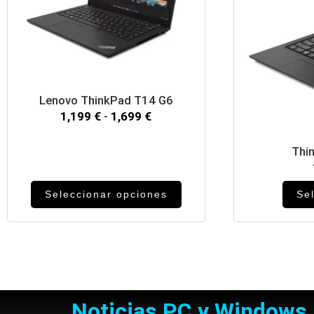
Lenovo ThinkPad T14 G6
1,199
€
-
1,699
€
Thi
Seleccionar opciones
Se
Noticias PC y Windows