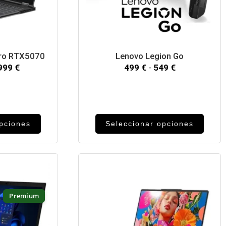
Pro RTX5070
Lenovo Legion Go
,999
€
499
€
-
549
€
opciones
Seleccionar opciones
Premium