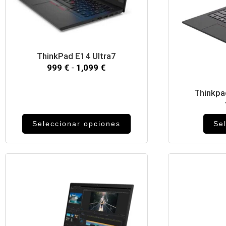
ThinkPad E14 Ultra7
999
€
-
1,099
€
Thinkpa
Seleccionar opciones
Se