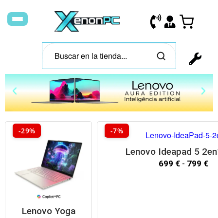
A
u
-29%
-7%
r
a
i
Lenovo Ideapad 5 2en
E
699
€
-
799
€
d
l
i
t
i
Lenovo Yoga
o