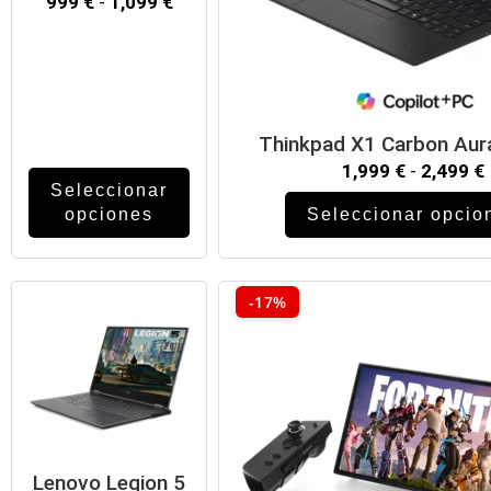
999
€
-
1,099
€
Thinkpad X1 Carbon Aura
1,999
€
-
2,499
€
Seleccionar
opciones
Seleccionar opcio
-17%
Lenovo Legion 5