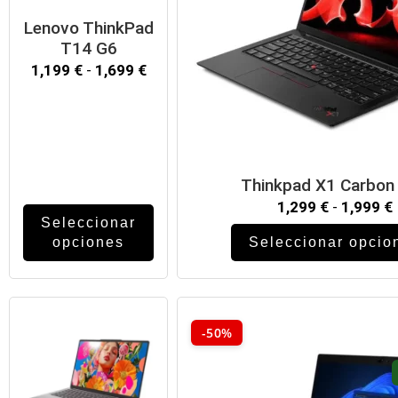
Lenovo ThinkPad
T14 G6
1,199
€
-
1,699
€
Thinkpad X1 Carbon
1,299
€
-
1,999
€
Seleccionar
opciones
Seleccionar opcio
-50%