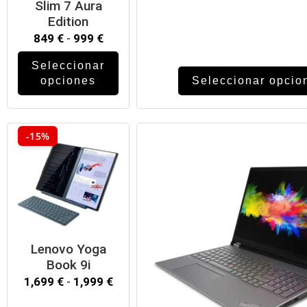
Slim 7 Aura
n
Edition
849
€
-
999
€
Seleccionar
opciones
Seleccionar opcio
-15%
Lenovo Yoga
Book 9i
1,699
€
-
1,999
€