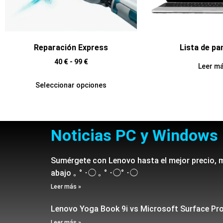
Reparación Express
Lista de pa
40
€
-
99
€
Leer m
Seleccionar opciones
Noticias PC y Windows
Sumérgete con Lenovo hasta el mejor precio, 
abajo ｡ ° ･◯ ｡ ° ･◯° ･◯
Leer más »
Lenovo Yoga Book 9i vs Microsoft Surface Pr
Leer más »