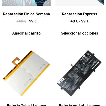
Reparación Fin de Semana
Reparación Express
149
€
99
€
40
€
-
99
€
Añadir al carrito
Seleccionar opciones
Batería Tablet Lenovo
Bateria portátil Lenovo