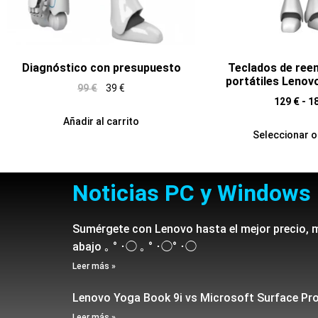
Diagnóstico con presupuesto
Teclados de ree
portátiles Lenov
99
€
39
€
129
€
-
1
Añadir al carrito
Seleccionar 
Noticias PC y Windows
Sumérgete con Lenovo hasta el mejor precio, 
abajo ｡ ° ･◯ ｡ ° ･◯° ･◯
Leer más »
Lenovo Yoga Book 9i vs Microsoft Surface Pr
Leer más »