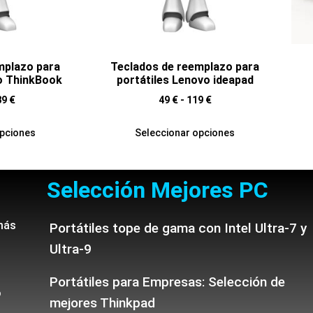
mplazo para
Teclados de reemplazo para
o ThinkBook
portátiles Lenovo ideapad
89
€
49
€
-
119
€
opciones
Seleccionar opciones
Selección Mejores PC
más
Portátiles tope de gama con Intel Ultra-7 y
Ultra-9
Portátiles para Empresas: Selección de
o
mejores Thinkpad