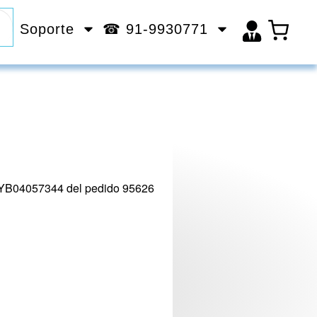
Soporte
☎ 91-9930771
o YB04057344 del pedido 95626