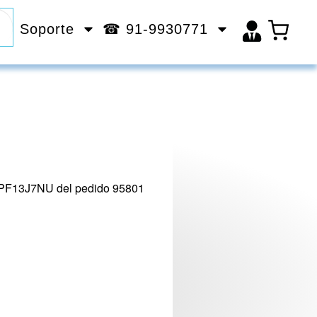
Soporte
☎ 91-9930771
o PF13J7NU del pedido 95801