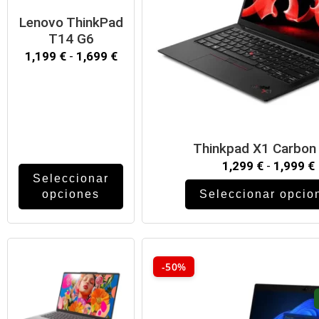
Lenovo ThinkPad
T14 G6
1,199
€
-
1,699
€
Thinkpad X1 Carbon
1,299
€
-
1,999
€
Seleccionar
opciones
Seleccionar opcio
-50%