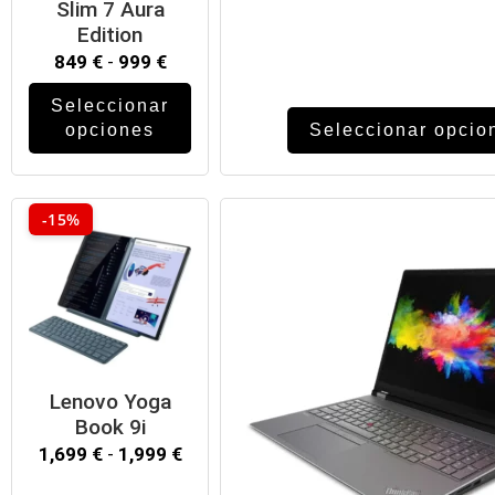
Slim 7 Aura
n
Edition
849
€
-
999
€
Seleccionar
opciones
Seleccionar opcio
-15%
Lenovo Yoga
Book 9i
1,699
€
-
1,999
€