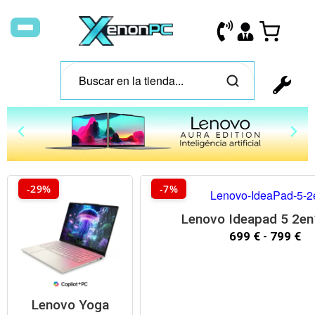
A
u
-29%
-7%
r
a
i
Lenovo Ideapad 5 2en
E
699
€
-
799
€
d
l
i
t
i
Lenovo Yoga
o