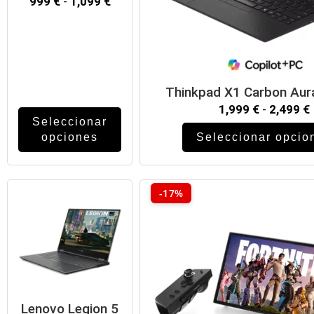
999
€
-
1,099
€
Thinkpad X1 Carbon Aura
1,999
€
-
2,499
€
Seleccionar
opciones
Seleccionar opcio
-17%
Lenovo Legion 5