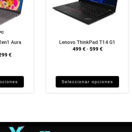
2en1 Aura
Lenovo ThinkPad T14 G1
n
499
€
-
599
€
,299
€
opciones
Seleccionar opciones