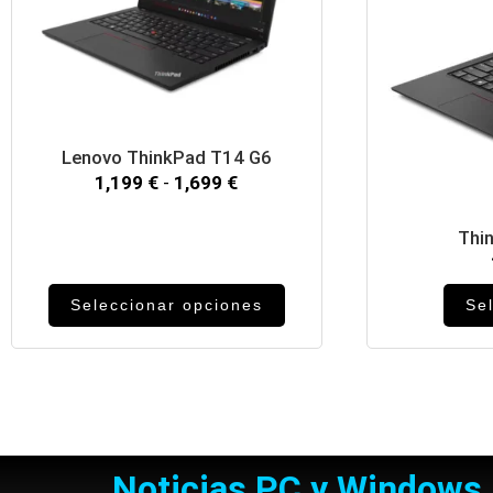
Lenovo ThinkPad T14 G6
1,199
€
-
1,699
€
Thi
Seleccionar opciones
Se
Noticias PC y Windows