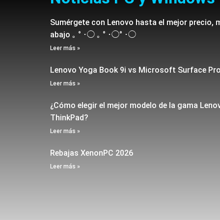
Sumérgete con Lenovo hasta el mejor precio, 
abajo ｡ ° ･◯ ｡ ° ･◯° ･◯
Leer más »
Lenovo Yoga Book 9i vs Microsoft Surface Pr
Leer más »
¿Cómo elegir el mejor modelo de la gama Leno
ThinkPad?
Leer más »
Rebajas XenonPC 2026
Leer más »