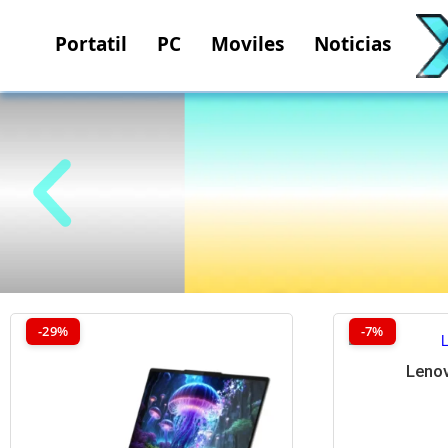
Portatil
PC
Moviles
Noticias
Aura Edition
-29%
-7%
Lenov