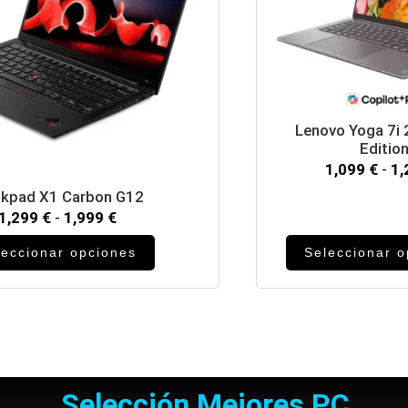
Lenovo Yoga 7i 
Editio
1,099
€
-
1
nkpad X1 Carbon G12
1,299
€
-
1,999
€
leccionar opciones
Seleccionar 
Selección Mejores PC