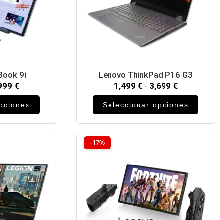
Book 9i
Lenovo ThinkPad P16 G3
,999
€
1,499
€
-
3,699
€
opciones
Seleccionar opciones
-17%