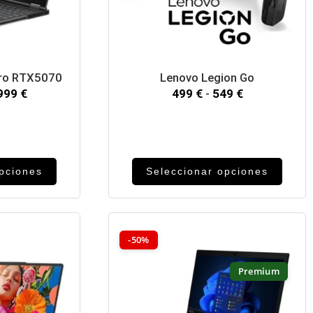
Pro RTX5070
Lenovo Legion Go
,999
€
499
€
-
549
€
opciones
Seleccionar opciones
-50%
Premium