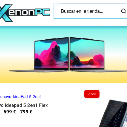
-15%
o Ideapad 5 2en1 Flex
699
€
-
799
€