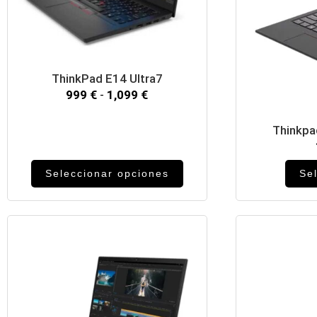
ThinkPad E14 Ultra7
999
€
-
1,099
€
Thinkpa
Seleccionar opciones
Se