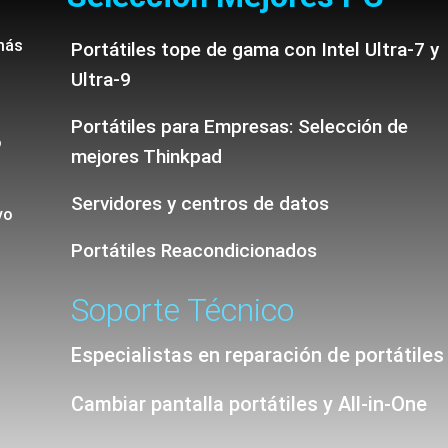
más
Portátiles tope de gama con Intel Ultra-7 y
Ultra-9
Portátiles para Empresas: Selección de
o
mejores Thinkpad
Servidores y centros de datos
vo
Portátiles Reacondicionados
Soporte Técnico
Especialistas en reparación de portátiles
Cambiar pantalla portátiles y All-in-One