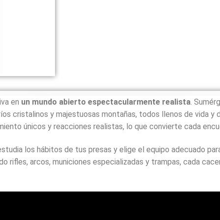
tiva
en
un
mundo
abierto
espectacularmente
realista
.
Sumér
ríos
cristalinos
y
majestuosas
montañas,
todos
llenos
de
vida
y
miento
únicos
y
reacciones
realistas,
lo
que
convierte
cada
encu
estudia
los
hábitos
de
tus
presas
y
elige
el
equipo
adecuado
par
ndo
rifles,
arcos,
municiones
especializadas
y
trampas,
cada
cace