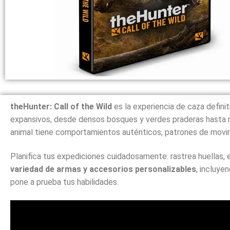
theHunter:
Call
of
the
Wild
es
la
experiencia
de
caza
defini
expansivos,
desde
densos
bosques
y
verdes
praderas
hasta
animal
tiene
comportamientos
auténticos,
patrones
de
movi
Planifica
tus
expediciones
cuidadosamente:
rastrea
huellas,
variedad
de
armas
y
accesorios
personalizables
,
incluye
pone
a
prueba
tus
habilidades.