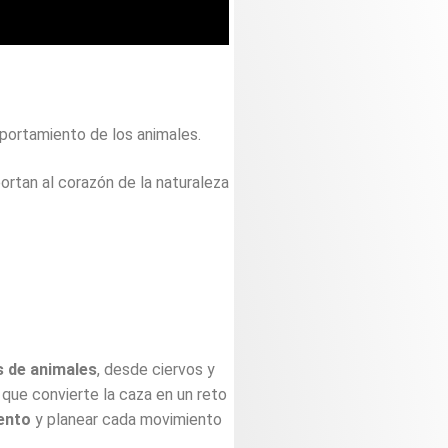
portamiento
de
los
animales.
portan
al
corazón
de
la
naturaleza
s
de
animales
,
desde
ciervos
y
o
que
convierte
la
caza
en
un
reto
ento
y
planear
cada
movimiento