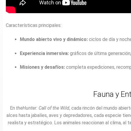
Características
principales:
Mundo
abierto
vivo
y
dinámico:
ciclos
de
día
y
noch
Experiencia
inmersiva:
gráficos
de
última
generación
Misiones
y
desafíos:
completa
expediciones,
recom
Fauna
y
En
En
theHunter:
Call
of
the
Wild
,
cada
rincón
del
mundo
abier
alces
hasta
jabalíes,
aves
y
depredadores,
cada
especie
tie
realista
y
estratégico.
Los
animales
reaccionan
al
clima,
al
t