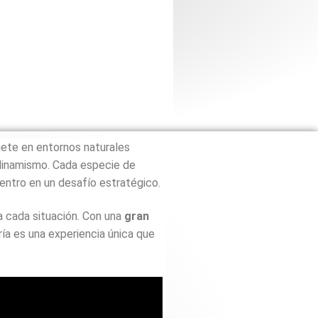
gete
en
entornos
naturales
dinamismo.
Cada
especie
de
entro
en
un
desafío
estratégico.
a
cada
situación.
Con
una
gran
ría
es
una
experiencia
única
que