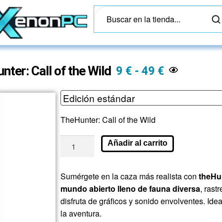
nter: Call of the Wild
9
€
-
49
€
TheHunter: Call of the Wild
Añadir al carrito
Sumérgete
en
la
caza
más
realista
con
theHu
mundo
abierto
lleno
de
fauna
diversa
,
rast
disfruta
de
gráficos
y
sonido
envolventes.
Ide
la
aventura.