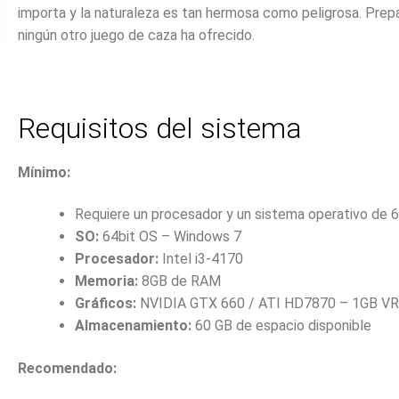
importa
y
la
naturaleza
es
tan
hermosa
como
peligrosa.
Prep
ningún
otro
juego
de
caza
ha
ofrecido.
Requisitos del sistema
Mínimo:
Requiere un procesador y un sistema operativo de 6
SO:
64bit OS – Windows 7
Procesador:
Intel i3-4170
Memoria:
8GB de RAM
Gráficos:
NVIDIA GTX 660 / ATI HD7870 – 1GB V
Almacenamiento:
60 GB de espacio disponible
Recomendado: