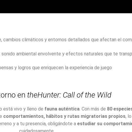
e,
cambios
climáticos
y
entornos
detallados
que
afectan
el
com
,
sonido
ambiental
envolvente
y
efectos
naturales
que
te
trans
pensas
y
logros
que
enriquecen
la
experiencia
de
juego
torno
en
theHunter:
Call
of
the
Wild
to
está
vivo
y
lleno
de
fauna
auténtica
.
Con
más
de
80
especie
ne
comportamientos,
hábitos
y
rutas
migratorias
propios
,
l
erreno
y
a
tu
presencia,
obligándote
a
estudiar
su
comportami
cuidadosamente.