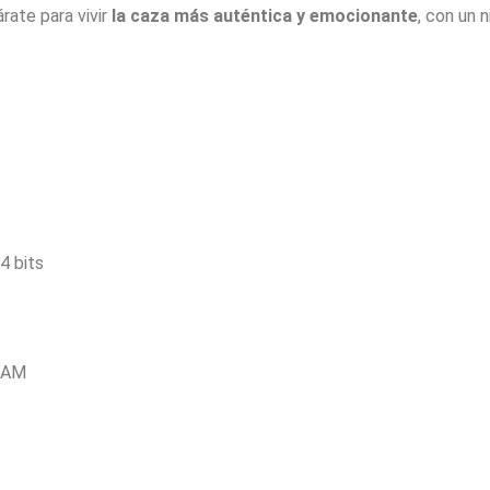
árate
para
vivir
la
caza
más
auténtica
y
emocionante
,
con
un
n
4 bits
RAM