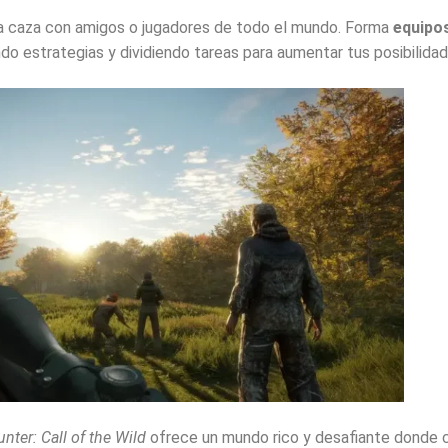
a
caza
con
amigos
o
jugadores
de
todo
el
mundo.
Forma
equipo
ando
estrategias
y
dividiendo
tareas
para
aumentar
tus
posibilida
unter:
Call
of
the
Wild
ofrece
un
mundo
rico
y
desafiante
donde