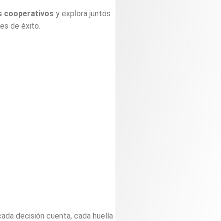
s
cooperativos
y
explora
juntos
des
de
éxito.
cada
decisión
cuenta,
cada
huella