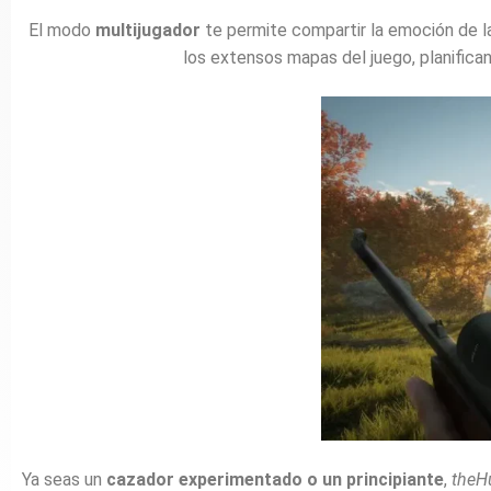
El
modo
multijugador
te
permite
compartir
la
emoción
de
l
los
extensos
mapas
del
juego,
planific
Ya
seas
un
cazador
experimentado
o
un
principiante
,
theH