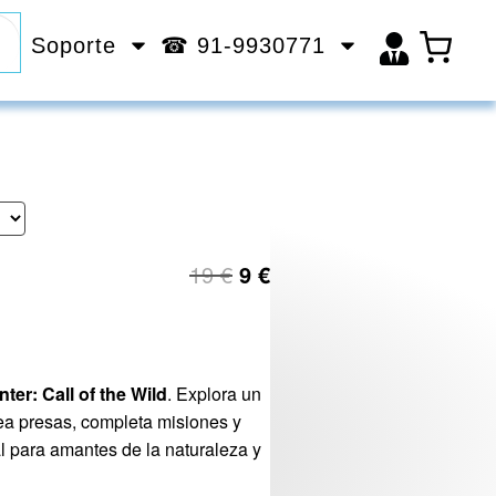
Soporte
☎ 91-9930771
19
€
9
€
nter:
Call
of
the
Wild
.
Explora
un
rea
presas,
completa
misiones
y
al
para
amantes
de
la
naturaleza
y