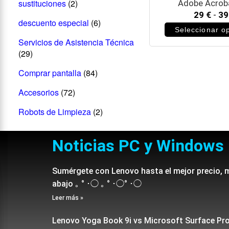
sustituciones
(2)
Adobe Acrob
29
€
-
3
descuento especial
(6)
Seleccionar o
Servicios de Asistencia Técnica
(29)
Comprar pantalla
(84)
Accesorios
(72)
Robots de Limpieza
(2)
Noticias PC y Windows
Sumérgete con Lenovo hasta el mejor precio, 
abajo ｡ ° ･◯ ｡ ° ･◯° ･◯
Leer más »
Lenovo Yoga Book 9i vs Microsoft Surface Pr