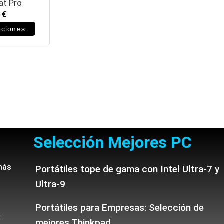
at Pro
9
€
pciones
Selección Mejores PC
más
Portátiles tope de gama con Intel Ultra-7 y
Ultra-9
Portátiles para Empresas: Selección de
o
mejores Thinkpad