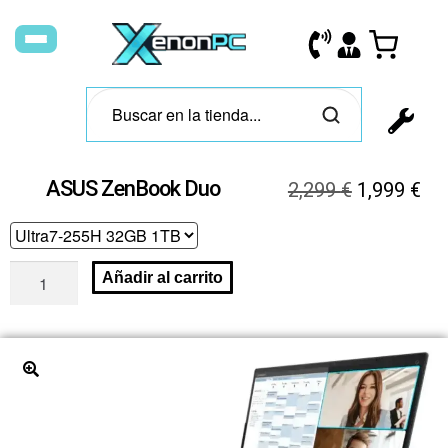
ASUS ZenBook Duo
2,299
€
1,999
€
Añadir al carrito
🔍