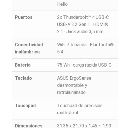
Hello
Puertos
2x Thunderbolt™ 4 USB-C ·
USB-A 3.2 Gen 1 · HDMI®
2.1 · Jack audio 3,5 mm
Conectividad
WiFi 7 tribanda · Bluetooth®
inalámbrica
5.4
Batería
75 Wh · carga rápida USB-C
Teclado
ASUS ErgoSense
desmontable y
retroiluminado
Touchpad
Touchpad de precisión
multitáctil
Dimensiones
31.35 x 21.79 x 1.46 ~ 1.99