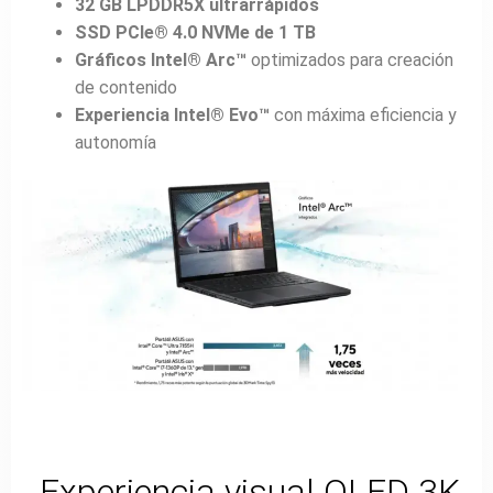
32 GB LPDDR5X ultrarrápidos
SSD PCIe® 4.0 NVMe de 1 TB
Gráficos Intel® Arc™
optimizados para creación
de contenido
Experiencia Intel® Evo™
con máxima eficiencia y
autonomía
Experiencia visual OLED 3K