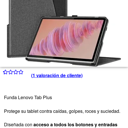
(
1
valoración de cliente)
Valorado
1
con
4.00
de 5 en
Funda Lenovo Tab Plus
base a
valoración
Protege su tablet contra caídas, golpes, roces y suciedad.
de un
cliente
Diseñada con
acceso a todos los botones y entradas