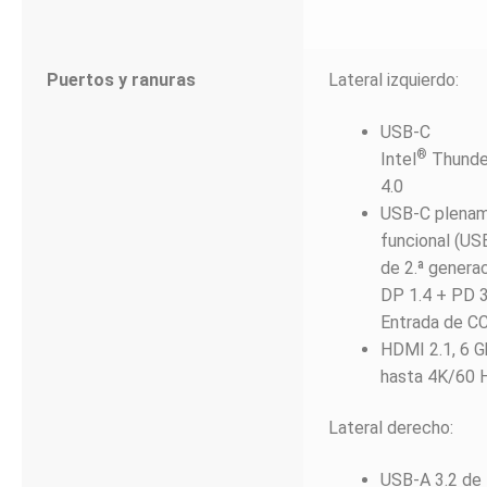
Puertos y ranuras
Lateral izquierdo:
USB-C
®
Intel
Thunde
4.0
USB-C plena
funcional (US
de 2.ª genera
DP 1.4 + PD 3
Entrada de C
HDMI 2.1, 6 G
hasta 4K/60 
Lateral derecho:
USB-A 3.2 de 