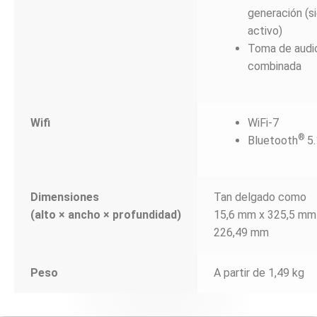
generación (s
activo)
Toma de audi
combinada
Wifi
WiFi-7
®
Bluetooth
5.
Dimensiones
Tan delgado como
(alto × ancho × profundidad)
15,6 mm x 325,5 mm
226,49 mm
Peso
A partir de 1,49 kg