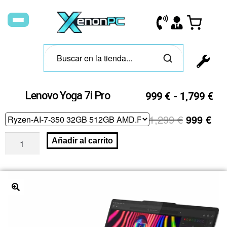
Lenovo Yoga 7i Pro
999
€
-
1,799
€
1,299
€
999
€
Añadir al carrito
🔍