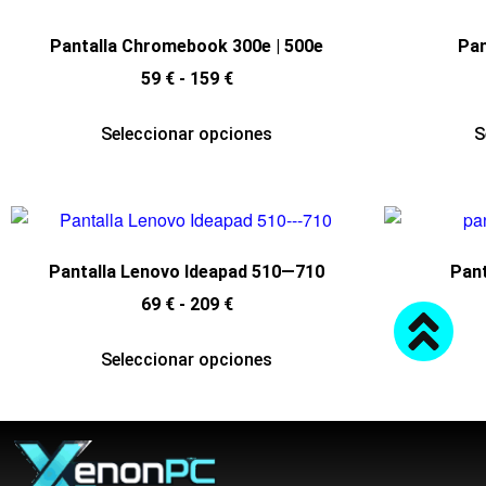
Pantalla Chromebook 300e | 500e
Pan
59
€
-
159
€
Seleccionar opciones
S
Pantalla Lenovo Ideapad 510—710
Pant
69
€
-
209
€
Seleccionar opciones