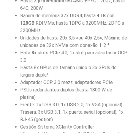
Hasta
2 processadores
AMD EPYC™ 7002, hasta
64C, 280W
Ranura de memoria 32x DDR4; hasta
4TB
con
128GB
RDIMMs; hasta 1DPC a 3200MHz, 2DPC a
3200MHz
Unidades de hasta 20x 3,5 «ou 40x 2,5»; Máximo de
unidades de 32x NVMe com conexão 1: 2 *
Hata
8x
slots PCIe 4.0, 1x slot para adaptador OCP
3.0
Hasta 8x GPUs de tamaño único o 3x GPUs de
largura dupla*
Adaptador OCP 3.0 mezz, adaptadores PCIe
PSUs redundantes duplos (hasta 1800 W de
platina)
Frente: 1x USB 3.0, 1x USB 2.0, 1x VGA (opcional)
Trasera: 3x USB 3.1, 1x puerta serial (opcional), 1x
RJ-45 (gestión)
Gestión Sistema XClarity Controller