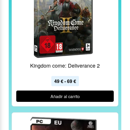
Kingdom come: Deliverance 2
49
€
-
69
€
Añadir al carrito