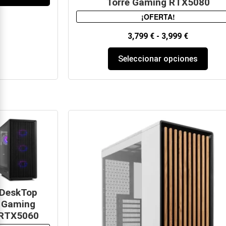
Torre Gaming RTX5080
¡OFERTA!
3,799
€
-
3,999
€
Seleccionar opciones
DeskTop
Gaming
RTX5060