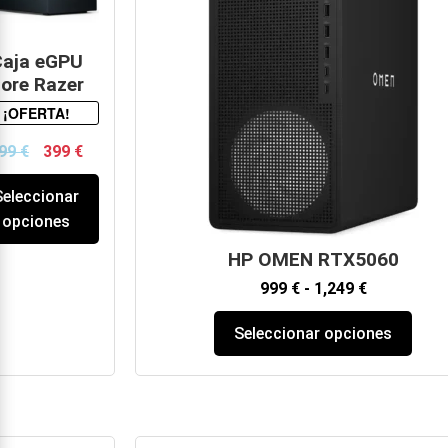
aja eGPU
ore Razer
¡OFERTA!
99
€
399
€
Seleccionar
opciones
HP OMEN RTX5060
999
€
-
1,249
€
Seleccionar opciones