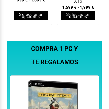
999
€
-
1,099
€
X16
1,599
€
-
1,999
€
Seleccionar
Seleccionar
opciones
opciones
COMPRA 1 PC Y
TE REGALAMOS