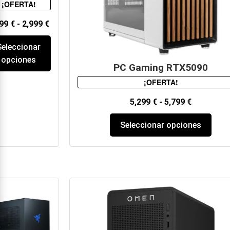
¡OFERTA!
599
€
-
2,999
€
Seleccionar
opciones
PC Gaming RTX5090
¡OFERTA!
5,299
€
-
5,799
€
Seleccionar opciones