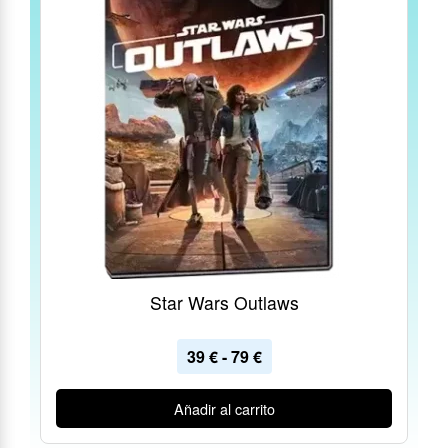
Star Wars Outlaws
39
€
-
79
€
Añadir al carrito