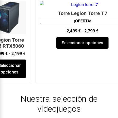
Torre Legion Torre T7
¡OFERTA!
2,499
€
-
2,799
€
gion Torre
Seleccionar opciones
5 RTX5060
699
€
-
2,199
€
Seleccionar
opciones
Nuestra selección de
videojuegos