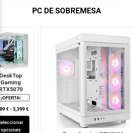
PC DE SOBREMESA
DeskTop
Gaming
RTX5070
¡OFERTA!
199
€
-
3,399
€
Seleccionar
opciones