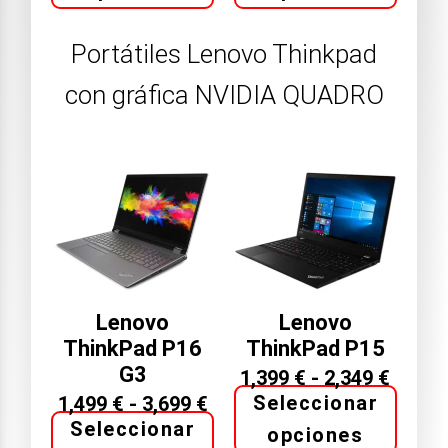
Portátiles Lenovo Thinkpad
con gráfica NVIDIA QUADRO
Lenovo
Lenovo
ThinkPad P16
ThinkPad P15
G3
1,399
€
-
2,349
€
Seleccionar
1,499
€
-
3,699
€
Seleccionar
opciones