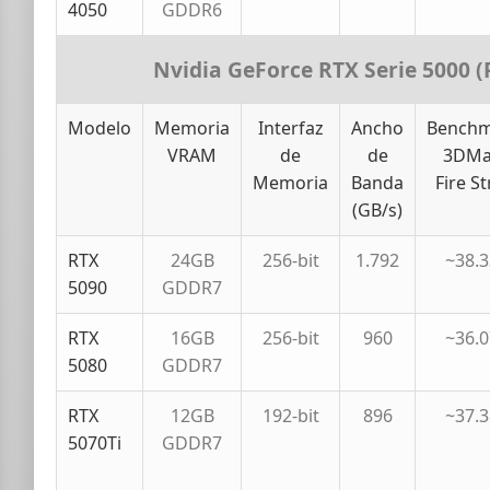
4050
GDDR6
Nvidia GeForce RTX Serie 5000 (P
Modelo
Memoria
Interfaz
Ancho
Benchm
VRAM
de
de
3DMa
Memoria
Banda
Fire St
(GB/s)
RTX
24GB
256-bit
1.792
~38.
5090
GDDR7
RTX
16GB
256-bit
960
~36.
5080
GDDR7
RTX
12GB
192-bit
896
~37.
5070Ti
GDDR7