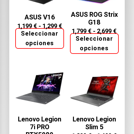
ASUS ROG Strix
ASUS V16
G18
1,199
€
-
1,299
€
1,799
€
-
2,699
€
Seleccionar
Seleccionar
opciones
opciones
Lenovo Legion
Lenovo Legion
7i PRO
Slim 5