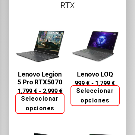
RTX
Lenovo Legion
Lenovo LOQ
5 Pro RTX5070
999
€
-
1,799
€
Seleccionar
1,799
€
-
2,999
€
Seleccionar
opciones
opciones