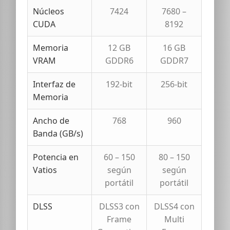
Núcleos
7424
7680 –
CUDA
8192
Memoria
12 GB
16 GB
VRAM
GDDR6
GDDR7
Interfaz de
192-bit
256-bit
Memoria
Ancho de
768
960
Banda (GB/s)
Potencia en
60 – 150
80 – 150
Vatios
según
según
portátil
portátil
DLSS
DLSS3 con
DLSS4 con
Frame
Multi