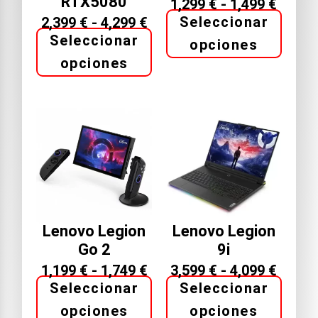
RTX5080
1,299
€
-
1,499
€
Seleccionar
2,399
€
-
4,299
€
Seleccionar
opciones
opciones
Lenovo Legion
Lenovo Legion
Go 2
9i
1,199
€
-
1,749
€
3,599
€
-
4,099
€
Seleccionar
Seleccionar
opciones
opciones